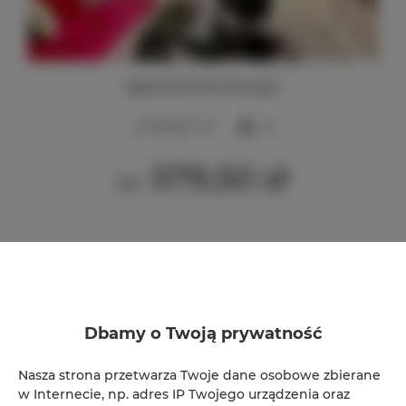
Apartament Karczyn
2
130,00 m
8
579,50 zł
Od
Rezerwacja online
Dbamy o Twoją prywatność
Lokalizacja
Loka
Nasza strona przetwarza Twoje dane osobowe zbierane
w Internecie, np. adres IP Twojego urządzenia oraz
Początek