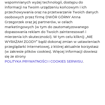
wspomnianych wyżej technologii, dostępu do
informacji na Twoim urządzeniu końcowym i ich
przechowywania oraz na przetwarzanie Twoich danych
osobowych przez firmę DWÓR GÓRNY Anna
Grzegorzek oraz jej partnerów, w celach
marketingowych (w tym do zautomatyzowanego
dopasowania reklam do Twoich zainteresowań i
mierzenia ich skuteczności). W tym celu kliknij: „NIE
WYRAŻAM ZGODY” bądź dokonaj zmian w ustawieniach
przeglądarki internetowej, z której aktualnie korzystasz
(w zakresie plików cookies). Więcej informacji dowiesz
się ze strony
POLITYKA PRYWATNOŚCI I COOKIES SERWISU
.
Apartament Karczyn
miejsc: 8
579,50 zł
Cena już od
Przytulny salon z miękką sofą, wygodnymi fotelami i
Smart TV z HBO MAX. W pełni wyposażona kuchnia