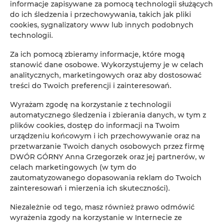
informacje zapisywane za pomocą technologii służących
do ich śledzenia i przechowywania, takich jak pliki
Koniec
cookies, sygnalizatory www lub innych podobnych
technologii.
Osoby
Oso
Za ich pomocą zbieramy informacje, które mogą
stanowić dane osobowe. Wykorzystujemy je w celach
Cena
analitycznych, marketingowych oraz aby dostosować
Cen
treści do Twoich preferencji i zainteresowań.
SPRAWDŹ DOSTĘPNOŚĆ
Wyrażam zgodę na korzystanie z technologii
automatycznego śledzenia i zbierania danych, w tym z
plików cookies, dostęp do informacji na Twoim
urządzeniu końcowym i ich przechowywanie oraz na
FILTROWANIE
przetwarzanie Twoich danych osobowych przez firmę
DWÓR GÓRNY Anna Grzegorzek oraz jej partnerów, w
Apartament Karczyn
celach marketingowych (w tym do
2
oferty
zautomatyzowanego dopasowania reklam do Twoich
zainteresowań i mierzenia ich skuteczności).
Niezależnie od tego, masz również prawo odmówić
wyrażenia zgody na korzystanie w Internecie ze