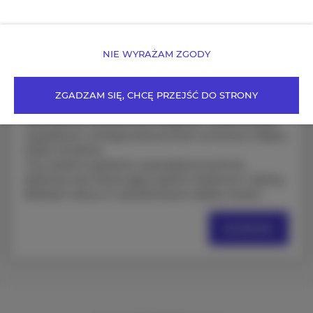
Apartament Czereśniowe
Wzgórze
NIE WYRAŻAM ZGODY
miejsc: 6
785,20 zł
Cena już od
ZGADZAM SIĘ, CHCĘ PRZEJŚĆ DO STRONY
Apartament Czereśniowe Wzgórze - świetna baza
wypadowa i noclegi pracownicze na Dolnym Śląsku,
blisko Strzelina.
Trzy osobne sypialnie, wyposażona kuchnia,
łazienka oraz imponujący ogród z basenem i altaną.
Bliskość natury w czereśniowym sadzie, świetn
SZCZEGÓŁY