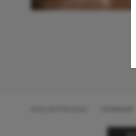
Karczyn 58
, 57-150 Karczyn
+48 696824936