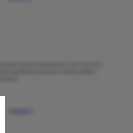
 Strzelin, gmina Kondratowice) o pow 130 m2 (3
, wpełni wyposażona kuchnia) z dużym ogrodem,
 basenem.
ZOBACZ