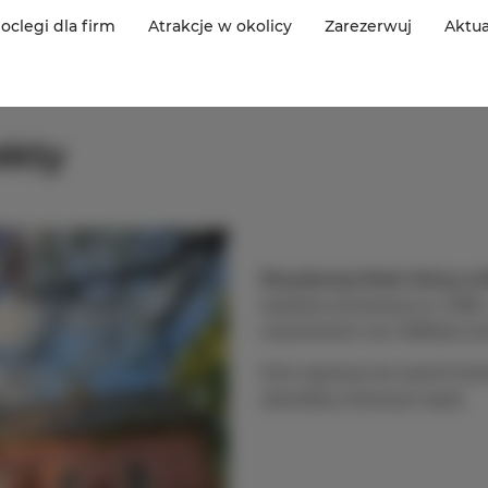
oclegi dla firm
Atrakcje w okolicy
Zarezerwuj
Aktua
ekty
Rezydencja Dwór Górny w 
budowla wzniesiona w 1598 r
szlacheckich von Stillfried un
Dziś zaprasza do swoich komn
atmosferę minionych epok.