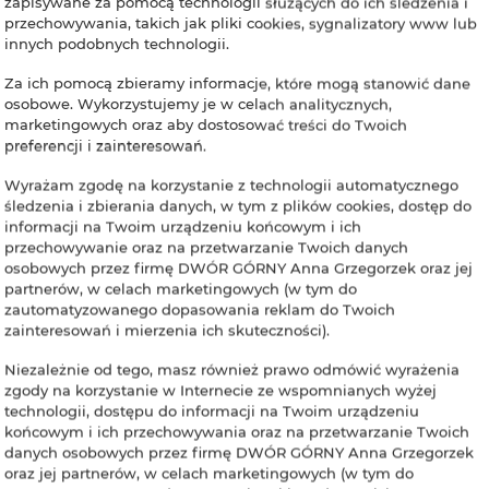
zapisywane za pomocą technologii służących do ich śledzenia i
przechowywania, takich jak pliki cookies, sygnalizatory www lub
innych podobnych technologii.
Za ich pomocą zbieramy informacje, które mogą stanowić dane
osobowe. Wykorzystujemy je w celach analitycznych,
marketingowych oraz aby dostosować treści do Twoich
preferencji i zainteresowań.
Wyrażam zgodę na korzystanie z technologii automatycznego
śledzenia i zbierania danych, w tym z plików cookies, dostęp do
informacji na Twoim urządzeniu końcowym i ich
Apartament Czereśniowe W
przechowywanie oraz na przetwarzanie Twoich danych
Karczyn. Powierzchnia aparta
osobowych przez firmę DWÓR GÓRNY Anna Grzegorzek oraz jej
kuchnią.
partnerów, w celach marketingowych (w tym do
zautomatyzowanego dopasowania reklam do Twoich
W dużym ogrodzie znajduje si
zainteresowań i mierzenia ich skuteczności).
zmywarką i darmowym WiFi 
Niezależnie od tego, masz również prawo odmówić wyrażenia
zgody na korzystanie w Internecie ze wspomnianych wyżej
technologii, dostępu do informacji na Twoim urządzeniu
końcowym i ich przechowywania oraz na przetwarzanie Twoich
danych osobowych przez firmę DWÓR GÓRNY Anna Grzegorzek
oraz jej partnerów, w celach marketingowych (w tym do