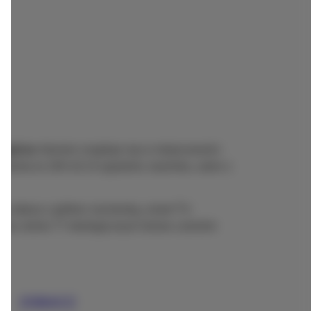
zgórze
również znajduje się w miejscowości
mentu to 100 m2 (3 sypialnie, łazienka, salon z
ę altana z grillem, kuchenką, smart TV,
oraz
rośnie 77 ekologicznych drzew czereśni
ZOBACZ