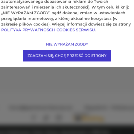
zautomatyzowanego dopasowania reklam do Twoich
zainteresowań i mierzenia ich skuteczności). W tym celu kliknij:
„NIE WYRAŻAM ZGODY” bądź dokonaj zmian w ustawieniach
przeglądarki internetowej, z której aktualnie korzystasz (w
zakresie plików cookies). Więcej informacji dowiesz się ze strony
POLITYKA PRYWATNOŚCI I COOKIES SERWISU
.
Mapa wszystkich naszych obiektów
NIE WYRAŻAM ZGODY
ZGADZAM SIĘ, CHCĘ PRZEJŚĆ DO STRONY
ZOBACZ
biuro@apartamentkarczyn.pl
Regulamin
Polityka p